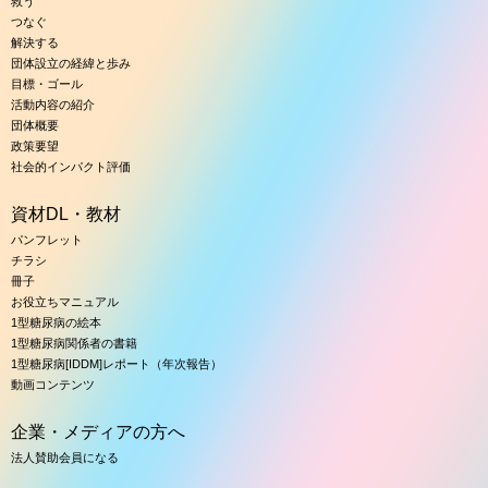
救う
つなぐ
解決する
団体設立の経緯と歩み
目標・ゴール
活動内容の紹介
団体概要
政策要望
社会的インパクト評価
資材DL・教材
パンフレット
チラシ
冊子
お役立ちマニュアル
1型糖尿病の絵本
1型糖尿病関係者の書籍
1型糖尿病[IDDM]レポート（年次報告）
動画コンテンツ
企業・メディアの方へ
法人賛助会員になる