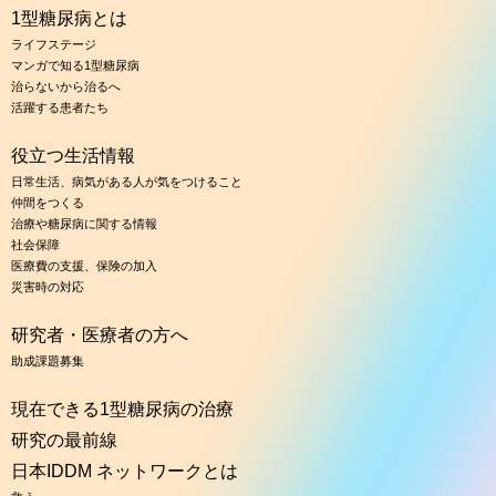
1型糖尿病とは
ライフステージ
マンガで知る1型糖尿病
治らないから治るへ
活躍する患者たち
役立つ生活情報
日常生活、病気がある人が気をつけること
仲間をつくる
治療や糖尿病に関する情報
社会保障
医療費の支援、保険の加入
災害時の対応
研究者・医療者の方へ
助成課題募集
現在できる1型糖尿病の治療
研究の最前線
日本IDDM ネットワークとは