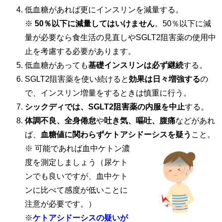
低血糖があれば更にインスリンを減量する。
※
50％以下に減量してはいけません
。50％以下に減
量が必要なら食生活の見直しやSGLT2阻害薬の使用中
止を考慮する必要があります。
低血糖があっても
基礎インスリンは必ず継続
する。
SGLT2阻害薬を使い続けると
効果は日々増強する
の
で、インスリン増量をするときは慎重に行う。
シックディでは、SGLT2阻害薬の内服を中止
する。
体調不良、全身倦怠
や
吐き気、嘔吐、腹痛
などがあれ
ば、
血糖値に関わらずケトアシドーシスを疑う
こと。
※ 可能であれば血中ケトン濃
度を測定しましょう（尿ケト
ンでも良いですが、血中ケト
ンに比べて感度が低いことに
注意が必要です。）
※
ケトアシドーシスの疑いが