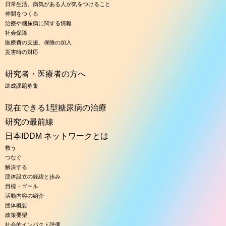
日常生活、病気がある人が気をつけること
仲間をつくる
治療や糖尿病に関する情報
社会保障
医療費の支援、保険の加入
災害時の対応
研究者・医療者の方へ
助成課題募集
現在できる1型糖尿病の治療
研究の最前線
日本IDDM ネットワークとは
救う
つなぐ
解決する
団体設立の経緯と歩み
目標・ゴール
活動内容の紹介
団体概要
政策要望
社会的インパクト評価