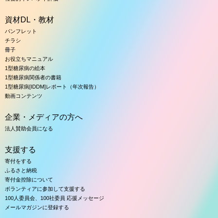
資材DL・教材
パンフレット
チラシ
冊子
お役立ちマニュアル
1型糖尿病の絵本
1型糖尿病関係者の書籍
1型糖尿病[IDDM]レポート（年次報告）
動画コンテンツ
企業・メディアの方へ
法人賛助会員になる
支援する
寄付をする
ふるさと納税
寄付金控除について
ボランティアに参加して支援する
100人委員会、100社委員 応援メッセージ
メールマガジンに登録する