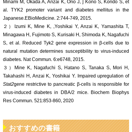
Minami M, Okada A, Anzai K, Ono J, ] Kono S, Kondo S, et
al. TYK2 promoter variant and diabetes mellitus in the
Japanese.EBioMedicine. 2:744-749, 2015.
２）Izumi K, Mine K, ,Yoshikai Y, Anzai K, Yamashita T,
Minagawa H, Fujimoto S, Kurisaki H, Shimoda K, Nagafuchi
S, et al. Reduced Tyk2 gene expression in β-cells due to
natural mutation determines susceptibility to virus-induced
diabetes. Nat Commun. 6:e6748, 2015.
３）Mine K, Nagafuchi S, Hatano S, Tanaka S, Mori H,
Takahashi H, Anzai K, Yoshikai Y. Impaired upregulation of
Stat2
gene restrictive to pancreatic β-cells is responsible for
virus-induced diabetes in DBA/2 mice. Biochem Biophys
Res Commun. 521:853-860, 2020
おすすめの書籍