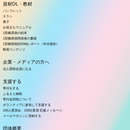
資材DL・教材
パンフレット
チラシ
冊子
お役立ちマニュアル
1型糖尿病の絵本
1型糖尿病関係者の書籍
1型糖尿病[IDDM]レポート（年次報告）
動画コンテンツ
企業・メディアの方へ
法人賛助会員になる
支援する
寄付をする
ふるさと納税
寄付金控除について
ボランティアに参加して支援する
100人委員会、100社委員 応援メッセージ
メールマガジンに登録する
団体概要