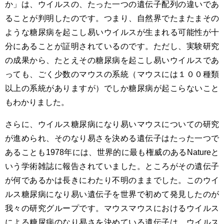
か」は、ウイルスの、たった一つの遺伝子配列の違いであ
ることが判明したのです。つまり、自然界でたまたまその
ような糖尿病を起こし易いウイルスが生まれる可能性が十
分にあることが証明されているのです。ただし、実験研究
の成果から、たとえその糖尿病を起こし易いウイルスであ
っても、ごく少数のマウスの系統（マウスには１００種類
以上の系統がありますが）でしか糖尿病が起こらないこと
もわかりました。
さらに、ウイルス糖尿病になり易いマウスについての研究
が進められ、そのなり易さを決める遺伝子はたった一つで
あることも1978年には、世界的に最も権威のあるNatureと
いう学術雑誌に報告されていました。ところがその遺伝子
が何であるかは長きにわたり不明のままでした。このウイ
ルス糖尿病になり易い遺伝子を世界で初めて発見したのが
我々の研究グループです。マウスマウスにおけるウイルス
による糖尿病のなり易さを決めている遺伝子は、ウイルス