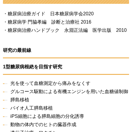
・糖尿病治療ガイド 日本糖尿病学会2020
・糖尿病学 門脇孝編 診断と治療社 2016
・糖尿病治療ハンドブック 永淵正法編 医学出版 2010
研究の最前線
1型糖尿病根絶を目指す研究
光を使って血糖測定から痛みをなくす
グルコース駆動による有機エンジンを用いた血糖値制御
膵島移植
バイオ人工膵島移植
iPS細胞による膵島細胞の分化誘導
動物の体内でのヒトの臓器作成