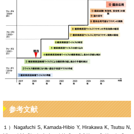
参考文献
１）Nagafuchi S, Kamada-Hibio Y, Hirakawa K, Tsutsu N,