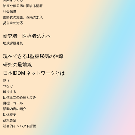
治療や糖尿病に関する情報
社会保障
医療費の支援、保険の加入
災害時の対応
研究者・医療者の方へ
助成課題募集
現在できる1型糖尿病の治療
研究の最前線
日本IDDM ネットワークとは
救う
つなぐ
解決する
団体設立の経緯と歩み
目標・ゴール
活動内容の紹介
団体概要
政策要望
社会的インパクト評価