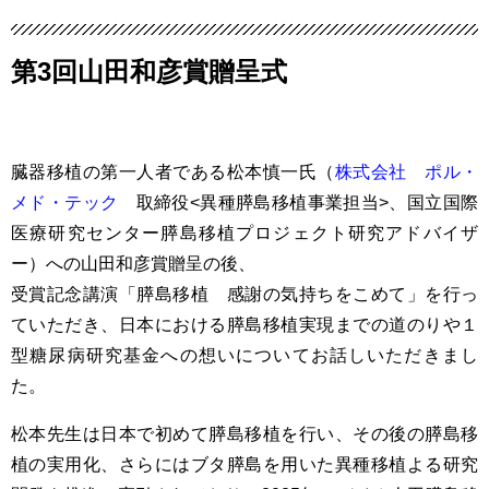
第3回山田和彦賞贈呈式
臓器移植の第一人者である松本慎一氏（
株式会社 ポル・
メド・テック
取締役<異種膵島移植事業担当>、国立国際
医療研究センター膵島移植プロジェクト研究アドバイザ
ー）への山田和彦賞贈呈の後、
受賞記念講演「膵島移植 感謝の気持ちをこめて」を行っ
ていただき、日本における膵島移植実現までの道のりや１
型糖尿病研究基金への想いについてお話しいただきまし
た。
松本先生は日本で初めて膵島移植を行い、その後の膵島移
植の実用化、さらにはブタ膵島を用いた異種移植よる研究