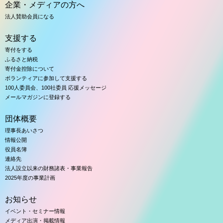
企業・メディアの方へ
法人賛助会員になる
支援する
寄付をする
ふるさと納税
寄付金控除について
ボランティアに参加して支援する
100人委員会、100社委員 応援メッセージ
メールマガジンに登録する
団体概要
理事長あいさつ
情報公開
役員名簿
連絡先
法人設立以来の財務諸表・事業報告
2025年度の事業計画
お知らせ
イベント・セミナー情報
メディア出演・掲載情報