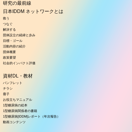
研究の最前線
日本IDDM ネットワークとは
救う
つなぐ
解決する
団体設立の経緯と歩み
目標・ゴール
活動内容の紹介
団体概要
政策要望
社会的インパクト評価
資材DL・教材
パンフレット
チラシ
冊子
お役立ちマニュアル
1型糖尿病の絵本
1型糖尿病関係者の書籍
1型糖尿病[IDDM]レポート（年次報告）
動画コンテンツ