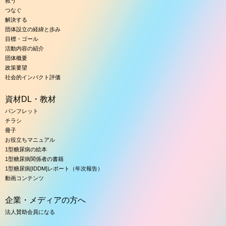
救う
つなぐ
解決する
団体設立の経緯と歩み
目標・ゴール
活動内容の紹介
団体概要
政策要望
社会的インパクト評価
資材DL・教材
パンフレット
チラシ
冊子
お役立ちマニュアル
1型糖尿病の絵本
1型糖尿病関係者の書籍
1型糖尿病[IDDM]レポート（年次報告）
動画コンテンツ
企業・メディアの方へ
法人賛助会員になる