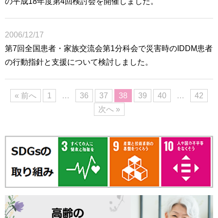
の平成18年度第4回検討会を開催しました。
2006/12/17
第7回全国患者・家族交流会第1分科会で災害時のIDDM患者
の行動指針と支援について検討しました。
« 前へ
1
…
36
37
38
39
40
…
42
次へ »