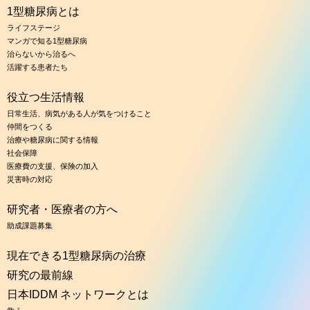
1型糖尿病とは
ライフステージ
マンガで知る1型糖尿病
治らないから治るへ
活躍する患者たち
役立つ生活情報
日常生活、病気がある人が気をつけること
仲間をつくる
治療や糖尿病に関する情報
社会保障
医療費の支援、保険の加入
災害時の対応
研究者・医療者の方へ
助成課題募集
現在できる1型糖尿病の治療
研究の最前線
日本IDDM ネットワークとは