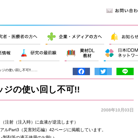
ジの使い回し不可!!……
Facebook
Twitter
Lin
ジの使い回し不可!!
2008年10月03日
! （注射（注入時）に血液が逆流します）
ュアルPart3（災害対応編）42ページに掲載しています。
ン製剤等の適正使用のお願い