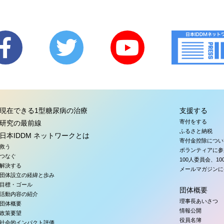
現在できる1型糖尿病の治療
支援する
寄付をする
研究の最前線
ふるさと納税
日本IDDM ネットワークとは
寄付金控除につい
救う
ボランティアに参
つなぐ
100人委員会、1
解決する
メールマガジンに
団体設立の経緯と歩み
目標・ゴール
団体概要
活動内容の紹介
理事長あいさつ
団体概要
情報公開
政策要望
役員名簿
社会的インパクト評価