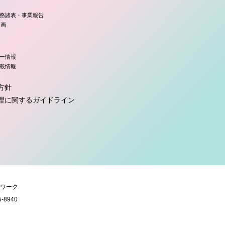
務諸表・事業報告
計画
ー情報
載情報
方針
理に関するガイドライン
ワーク
5-8940