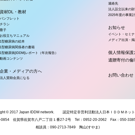
連絡先
法人設立以来の財
資材DL・教材
2025年度の事業
パンフレット
チラシ
お知らせ
冊子
イベント・セミナ
お役立ちマニュアル
メディア出演・掲
1型糖尿病の絵本
1型糖尿病関係者の書籍
個人情報保護
1型糖尿病[IDDM]レポート（年次報告）
動画コンテンツ
遺贈寄付の倫
企業・メディアの方へ
お問い合わせ
法人賛助会員になる
ght © 2017 Japan IDDM network.
認定特定非営利活動法人日本ＩＤＤＭネット
0-0854 佐賀県佐賀市八戸二丁目１番27-2号 Tel：
095
2-20-2062 Fax：
050
-338
相談員：
090
-2713-7849 陶山(すやま)