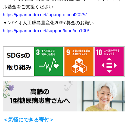
ル基金をご支援ください
https://japan-iddm.net/japanprotocol2025/
▼”バイオ人工膵島量産化2035”募金のお願い
https://japan-iddm.net/support/fund/mp100/
＜気軽にできる寄付＞