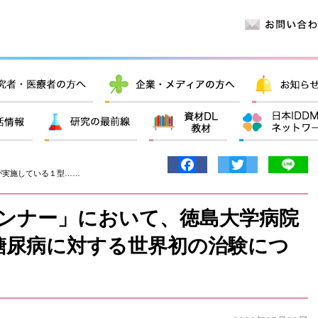
Facebook
Twitter
Lin
が実施している１型……
ランナー」において、徳島大学病院
糖尿病に対する世界初の治験につ
。