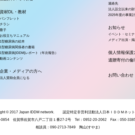
連絡先
法人設立以来の財
資材DL・教材
2025年度の事業
パンフレット
チラシ
お知らせ
冊子
イベント・セミナ
お役立ちマニュアル
メディア出演・掲
1型糖尿病の絵本
1型糖尿病関係者の書籍
個人情報保護
1型糖尿病[IDDM]レポート（年次報告）
動画コンテンツ
遺贈寄付の倫
企業・メディアの方へ
お問い合わせ
法人賛助会員になる
ght © 2017 Japan IDDM network.
認定特定非営利活動法人日本ＩＤＤＭネット
0-0854 佐賀県佐賀市八戸二丁目１番27-2号 Tel：
095
2-20-2062 Fax：
050
-338
相談員：
090
-2713-7849 陶山(すやま)