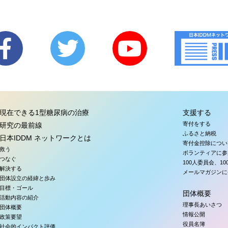
現在できる1型糖尿病の治療
支援する
寄付をする
研究の最前線
ふるさと納税
日本IDDM ネットワークとは
寄付金控除につい
救う
ボランティアに参
つなぐ
100人委員会、1
解決する
メールマガジンに
団体設立の経緯と歩み
目標・ゴール
団体概要
活動内容の紹介
理事長あいさつ
団体概要
情報公開
政策要望
役員名簿
社会的インパクト評価