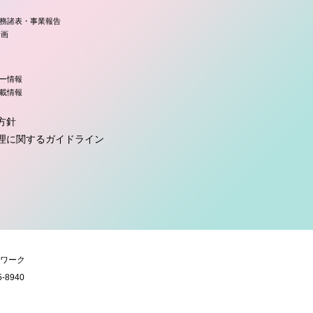
務諸表・事業報告
計画
ー情報
載情報
方針
理に関するガイドライン
ワーク
5-8940