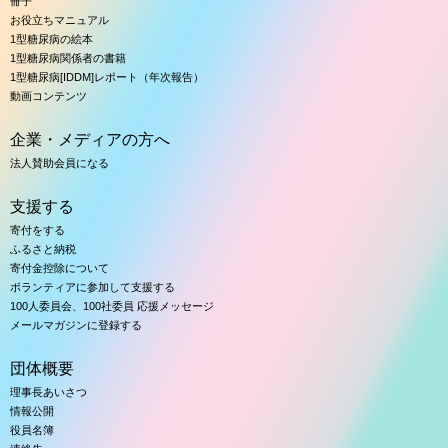
冊子
お役立ちマニュアル
1型糖尿病の絵本
1型糖尿病関係者の書籍
1型糖尿病[IDDM]レポート（年次報告）
動画コンテンツ
企業・メディアの方へ
法人賛助会員になる
支援する
寄付をする
ふるさと納税
寄付金控除について
ボランティアに参加して支援する
100人委員会、100社委員 応援メッセージ
メールマガジンに登録する
団体概要
理事長あいさつ
情報公開
役員名簿