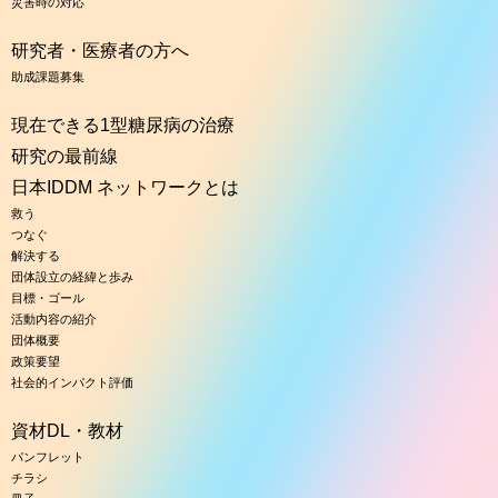
災害時の対応
研究者・医療者の方へ
助成課題募集
現在できる1型糖尿病の治療
研究の最前線
日本IDDM ネットワークとは
救う
つなぐ
解決する
団体設立の経緯と歩み
目標・ゴール
活動内容の紹介
団体概要
政策要望
社会的インパクト評価
資材DL・教材
パンフレット
チラシ