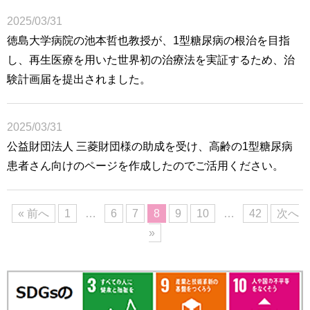
2025/03/31
徳島大学病院の池本哲也教授が、1型糖尿病の根治を目指
し、再生医療を用いた世界初の治療法を実証するため、治
験計画届を提出されました。
2025/03/31
公益財団法人 三菱財団様の助成を受け、高齢の1型糖尿病
患者さん向けのページを作成したのでご活用ください。
« 前へ
1
…
6
7
8
9
10
…
42
次へ
»