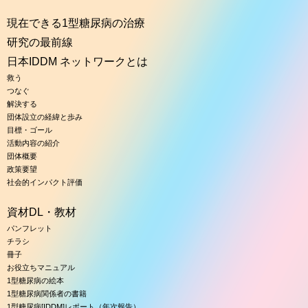
現在できる1型糖尿病の治療
研究の最前線
日本IDDM ネットワークとは
救う
つなぐ
解決する
団体設立の経緯と歩み
目標・ゴール
活動内容の紹介
団体概要
政策要望
社会的インパクト評価
資材DL・教材
パンフレット
チラシ
冊子
お役立ちマニュアル
1型糖尿病の絵本
1型糖尿病関係者の書籍
1型糖尿病[IDDM]レポート（年次報告）