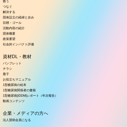
救う
つなぐ
解決する
団体設立の経緯と歩み
目標・ゴール
活動内容の紹介
団体概要
政策要望
社会的インパクト評価
資材DL・教材
パンフレット
チラシ
冊子
お役立ちマニュアル
1型糖尿病の絵本
1型糖尿病関係者の書籍
1型糖尿病[IDDM]レポート（年次報告）
動画コンテンツ
企業・メディアの方へ
法人賛助会員になる