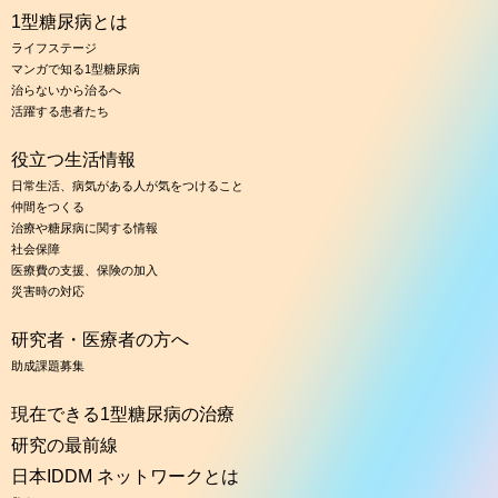
1型糖尿病とは
ライフステージ
マンガで知る1型糖尿病
治らないから治るへ
活躍する患者たち
役立つ生活情報
日常生活、病気がある人が気をつけること
仲間をつくる
治療や糖尿病に関する情報
社会保障
医療費の支援、保険の加入
災害時の対応
研究者・医療者の方へ
助成課題募集
現在できる1型糖尿病の治療
研究の最前線
日本IDDM ネットワークとは