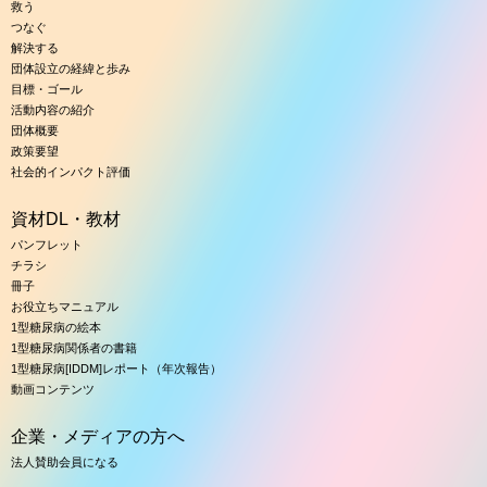
救う
つなぐ
解決する
団体設立の経緯と歩み
目標・ゴール
活動内容の紹介
団体概要
政策要望
社会的インパクト評価
資材DL・教材
パンフレット
チラシ
冊子
お役立ちマニュアル
1型糖尿病の絵本
1型糖尿病関係者の書籍
1型糖尿病[IDDM]レポート（年次報告）
動画コンテンツ
企業・メディアの方へ
法人賛助会員になる