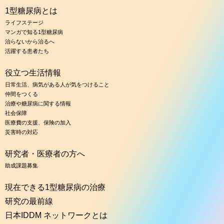
1型糖尿病とは
ライフステージ
マンガで知る1型糖尿病
治らないから治るへ
活躍する患者たち
役立つ生活情報
日常生活、病気がある人が気をつけること
仲間をつくる
治療や糖尿病に関する情報
社会保障
医療費の支援、保険の加入
災害時の対応
研究者・医療者の方へ
助成課題募集
現在できる1型糖尿病の治療
研究の最前線
日本IDDM ネットワークとは