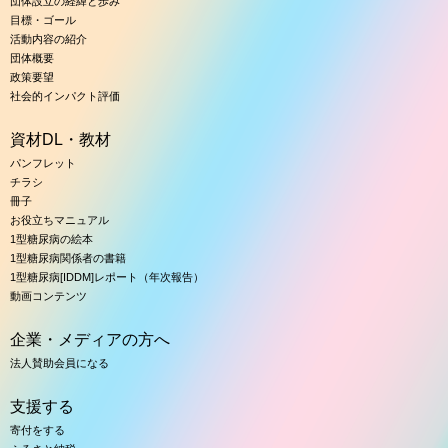
団体設立の経緯と歩み
目標・ゴール
活動内容の紹介
団体概要
政策要望
社会的インパクト評価
資材DL・教材
パンフレット
チラシ
冊子
お役立ちマニュアル
1型糖尿病の絵本
1型糖尿病関係者の書籍
1型糖尿病[IDDM]レポート（年次報告）
動画コンテンツ
企業・メディアの方へ
法人賛助会員になる
支援する
寄付をする