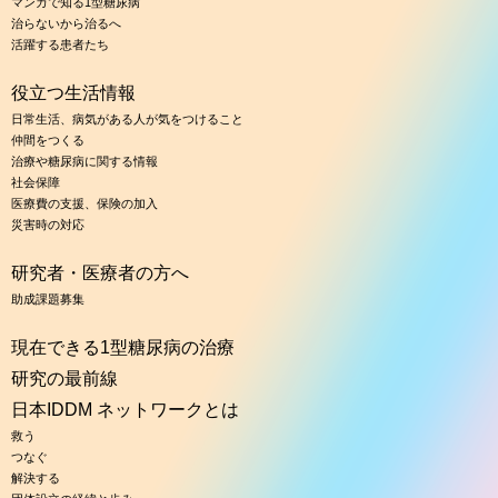
マンガで知る1型糖尿病
治らないから治るへ
活躍する患者たち
役立つ生活情報
日常生活、病気がある人が気をつけること
仲間をつくる
治療や糖尿病に関する情報
社会保障
医療費の支援、保険の加入
災害時の対応
研究者・医療者の方へ
助成課題募集
現在できる1型糖尿病の治療
研究の最前線
日本IDDM ネットワークとは
救う
つなぐ
解決する