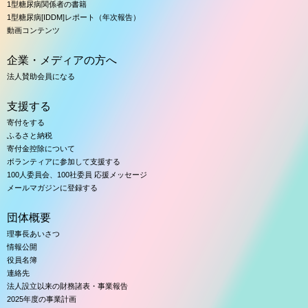
1型糖尿病関係者の書籍
1型糖尿病[IDDM]レポート（年次報告）
動画コンテンツ
企業・メディアの方へ
法人賛助会員になる
支援する
寄付をする
ふるさと納税
寄付金控除について
ボランティアに参加して支援する
100人委員会、100社委員 応援メッセージ
メールマガジンに登録する
団体概要
理事長あいさつ
情報公開
役員名簿
連絡先
法人設立以来の財務諸表・事業報告
2025年度の事業計画