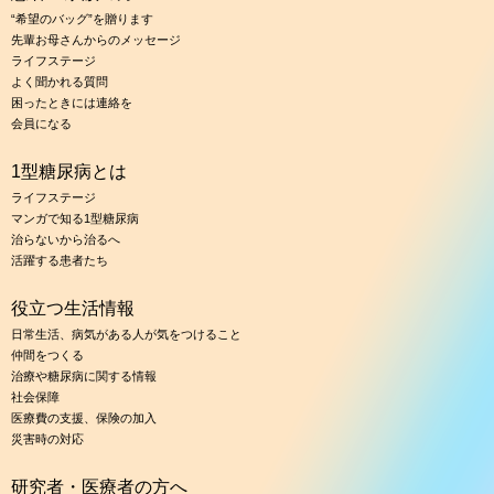
“希望のバッグ”を贈ります
先輩お母さんからのメッセージ
ライフステージ
よく聞かれる質問
困ったときには連絡を
会員になる
1型糖尿病とは
ライフステージ
マンガで知る1型糖尿病
治らないから治るへ
活躍する患者たち
役立つ生活情報
日常生活、病気がある人が気をつけること
仲間をつくる
治療や糖尿病に関する情報
社会保障
医療費の支援、保険の加入
災害時の対応
研究者・医療者の方へ