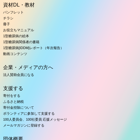
資材DL・教材
パンフレット
チラシ
冊子
お役立ちマニュアル
1型糖尿病の絵本
1型糖尿病関係者の書籍
1型糖尿病[IDDM]レポート（年次報告）
動画コンテンツ
企業・メディアの方へ
法人賛助会員になる
支援する
寄付をする
ふるさと納税
寄付金控除について
ボランティアに参加して支援する
100人委員会、100社委員 応援メッセージ
メールマガジンに登録する
団体概要