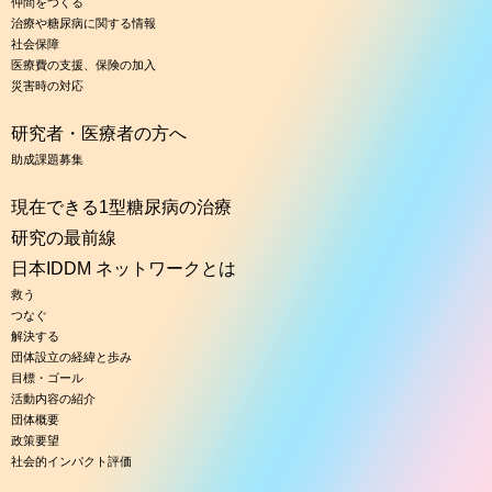
仲間をつくる
治療や糖尿病に関する情報
社会保障
医療費の支援、保険の加入
災害時の対応
研究者・医療者の方へ
助成課題募集
現在できる1型糖尿病の治療
研究の最前線
日本IDDM ネットワークとは
救う
つなぐ
解決する
団体設立の経緯と歩み
目標・ゴール
活動内容の紹介
団体概要
政策要望
社会的インパクト評価