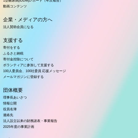
1型糖尿病[IDDM]レポート（年次報告）
動画コンテンツ
企業・メディアの方へ
法人賛助会員になる
支援する
寄付をする
ふるさと納税
寄付金控除について
ボランティアに参加して支援する
100人委員会、100社委員 応援メッセージ
メールマガジンに登録する
団体概要
理事長あいさつ
情報公開
役員名簿
連絡先
法人設立以来の財務諸表・事業報告
2025年度の事業計画