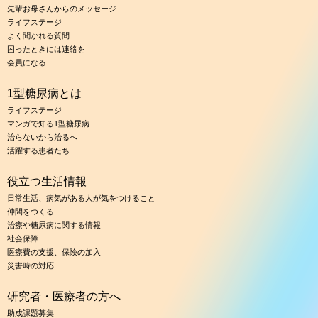
先輩お母さんからのメッセージ
ライフステージ
よく聞かれる質問
困ったときには連絡を
会員になる
1型糖尿病とは
ライフステージ
マンガで知る1型糖尿病
治らないから治るへ
活躍する患者たち
役立つ生活情報
日常生活、病気がある人が気をつけること
仲間をつくる
治療や糖尿病に関する情報
社会保障
医療費の支援、保険の加入
災害時の対応
研究者・医療者の方へ
助成課題募集