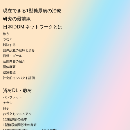
現在できる1型糖尿病の治療
研究の最前線
日本IDDM ネットワークとは
救う
つなぐ
解決する
団体設立の経緯と歩み
目標・ゴール
活動内容の紹介
団体概要
政策要望
社会的インパクト評価
資材DL・教材
パンフレット
チラシ
冊子
お役立ちマニュアル
1型糖尿病の絵本
1型糖尿病関係者の書籍