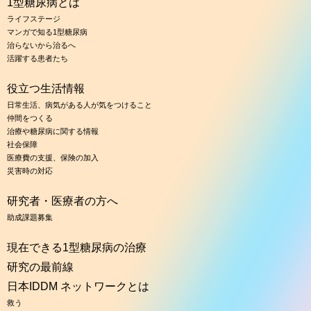
1型糖尿病とは
ライフステージ
マンガで知る1型糖尿病
治らないから治るへ
活躍する患者たち
役立つ生活情報
日常生活、病気がある人が気をつけること
仲間をつくる
治療や糖尿病に関する情報
社会保障
医療費の支援、保険の加入
災害時の対応
研究者・医療者の方へ
助成課題募集
現在できる1型糖尿病の治療
研究の最前線
日本IDDM ネットワークとは
救う