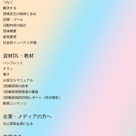
つなぐ
解決する
団体設立の経緯と歩み
目標・ゴール
活動内容の紹介
団体概要
政策要望
社会的インパクト評価
資材DL・教材
パンフレット
チラシ
冊子
お役立ちマニュアル
1型糖尿病の絵本
1型糖尿病関係者の書籍
1型糖尿病[IDDM]レポート（年次報告）
動画コンテンツ
企業・メディアの方へ
法人賛助会員になる