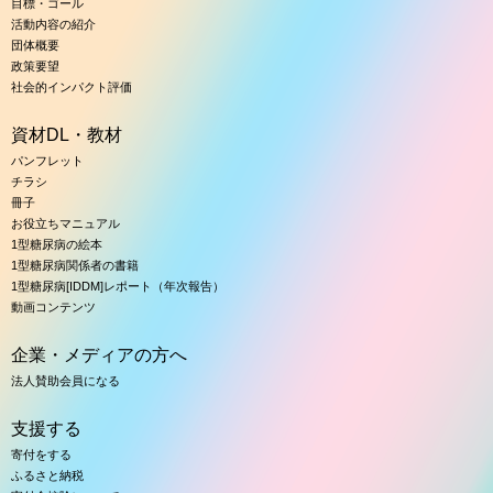
目標・ゴール
活動内容の紹介
団体概要
政策要望
社会的インパクト評価
資材DL・教材
パンフレット
チラシ
冊子
お役立ちマニュアル
1型糖尿病の絵本
1型糖尿病関係者の書籍
1型糖尿病[IDDM]レポート（年次報告）
動画コンテンツ
企業・メディアの方へ
法人賛助会員になる
支援する
寄付をする
ふるさと納税