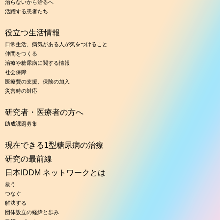
治らないから治るへ
活躍する患者たち
役立つ生活情報
日常生活、病気がある人が気をつけること
仲間をつくる
治療や糖尿病に関する情報
社会保障
医療費の支援、保険の加入
災害時の対応
研究者・医療者の方へ
助成課題募集
現在できる1型糖尿病の治療
研究の最前線
日本IDDM ネットワークとは
救う
つなぐ
解決する
団体設立の経緯と歩み