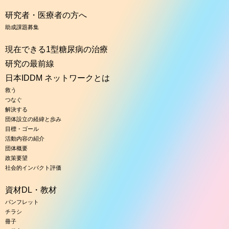
研究者・医療者の方へ
助成課題募集
現在できる1型糖尿病の治療
研究の最前線
日本IDDM ネットワークとは
救う
つなぐ
解決する
団体設立の経緯と歩み
目標・ゴール
活動内容の紹介
団体概要
政策要望
社会的インパクト評価
資材DL・教材
パンフレット
チラシ
冊子