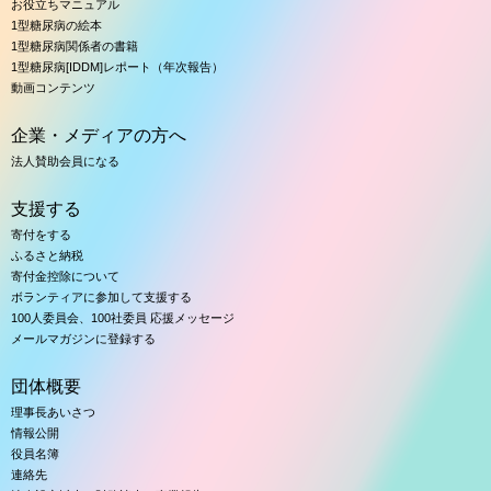
お役立ちマニュアル
1型糖尿病の絵本
1型糖尿病関係者の書籍
1型糖尿病[IDDM]レポート（年次報告）
動画コンテンツ
企業・メディアの方へ
法人賛助会員になる
支援する
寄付をする
ふるさと納税
寄付金控除について
ボランティアに参加して支援する
100人委員会、100社委員 応援メッセージ
メールマガジンに登録する
団体概要
理事長あいさつ
情報公開
役員名簿
連絡先