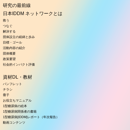
研究の最前線
日本IDDM ネットワークとは
救う
つなぐ
解決する
団体設立の経緯と歩み
目標・ゴール
活動内容の紹介
団体概要
政策要望
社会的インパクト評価
資材DL・教材
パンフレット
チラシ
冊子
お役立ちマニュアル
1型糖尿病の絵本
1型糖尿病関係者の書籍
1型糖尿病[IDDM]レポート（年次報告）
動画コンテンツ