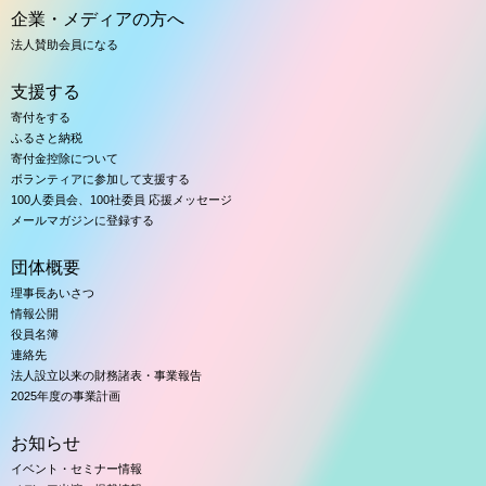
企業・メディアの方へ
法人賛助会員になる
支援する
寄付をする
ふるさと納税
寄付金控除について
ボランティアに参加して支援する
100人委員会、100社委員 応援メッセージ
メールマガジンに登録する
団体概要
理事長あいさつ
情報公開
役員名簿
連絡先
法人設立以来の財務諸表・事業報告
2025年度の事業計画
お知らせ
イベント・セミナー情報