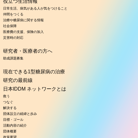
役立つ生活情報
日常生活、病気がある人が気をつけること
仲間をつくる
治療や糖尿病に関する情報
社会保障
医療費の支援、保険の加入
災害時の対応
研究者・医療者の方へ
助成課題募集
現在できる1型糖尿病の治療
研究の最前線
日本IDDM ネットワークとは
救う
つなぐ
解決する
団体設立の経緯と歩み
目標・ゴール
活動内容の紹介
団体概要
政策要望