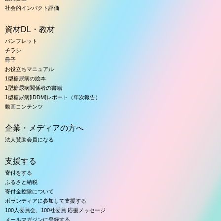
社会的インパクト評価
資材DL・教材
パンフレット
チラシ
冊子
お役立ちマニュアル
1型糖尿病の絵本
1型糖尿病関係者の書籍
1型糖尿病[IDDM]レポート（年次報告）
動画コンテンツ
企業・メディアの方へ
法人賛助会員になる
支援する
寄付をする
ふるさと納税
寄付金控除について
ボランティアに参加して支援する
100人委員会、100社委員 応援メッセージ
メールマガジンに登録する