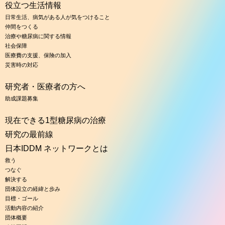
役立つ生活情報
日常生活、病気がある人が気をつけること
仲間をつくる
治療や糖尿病に関する情報
社会保障
医療費の支援、保険の加入
災害時の対応
研究者・医療者の方へ
助成課題募集
現在できる1型糖尿病の治療
研究の最前線
日本IDDM ネットワークとは
救う
つなぐ
解決する
団体設立の経緯と歩み
目標・ゴール
活動内容の紹介
団体概要