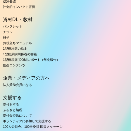
政策要望
社会的インパクト評価
資材DL・教材
パンフレット
チラシ
冊子
お役立ちマニュアル
1型糖尿病の絵本
1型糖尿病関係者の書籍
1型糖尿病[IDDM]レポート（年次報告）
動画コンテンツ
企業・メディアの方へ
法人賛助会員になる
支援する
寄付をする
ふるさと納税
寄付金控除について
ボランティアに参加して支援する
100人委員会、100社委員 応援メッセージ